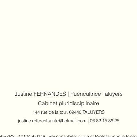
Justine FERNANDES | Puéricultrice Taluyers
Cabinet pluridisc
iplinaire
144 rue de la tour, 69440 TALUYERS
justine.referentsante@hotmail.com
|
06.82.15.86.25
N°RPPS : 10104560148 |
Responsabilité Civile et Professionnelle Pro