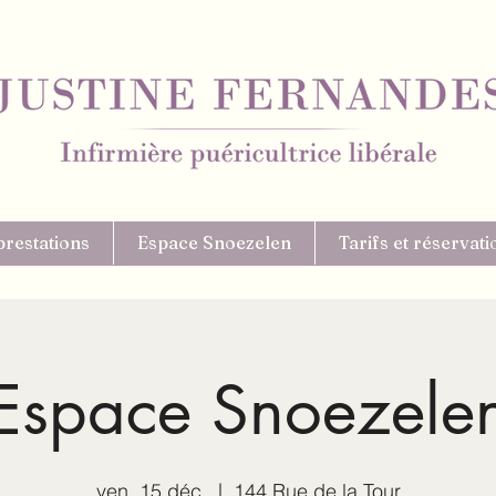
prestations
Espace Snoezelen
Tarifs et réservati
Espace Snoezele
ven. 15 déc.
  |  
144 Rue de la Tour