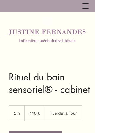
Rituel du bain
sensoriel® - cabinet
110
euros
2 h
2
110 €
Rue de la Tour
h