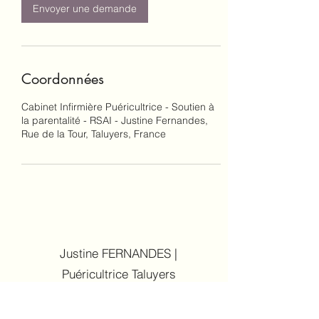
Envoyer une demande
Coordonnées
Cabinet Infirmière Puéricultrice - Soutien à
la parentalité - RSAI - Justine Fernandes,
Rue de la Tour, Taluyers, France
Justine FERNANDES |
Puéricultrice Taluyers
Cabinet pluridisc
iplinaire
144 rue de la tour, 69440